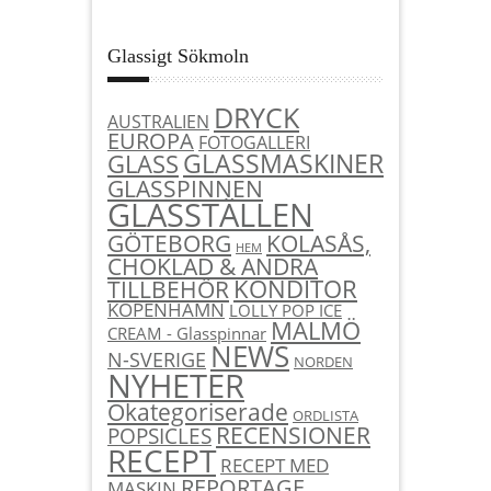
Glassigt Sökmoln
DRYCK
AUSTRALIEN
EUROPA
FOTOGALLERI
GLASSMASKINER
GLASS
GLASSPINNEN
GLASSTÄLLEN
KOLASÅS,
GÖTEBORG
HEM
CHOKLAD & ANDRA
KONDITOR
TILLBEHÖR
KÖPENHAMN
LOLLY POP ICE
MALMÖ
CREAM - Glasspinnar
NEWS
N-SVERIGE
NORDEN
NYHETER
Okategoriserade
ORDLISTA
RECENSIONER
POPSICLES
RECEPT
RECEPT MED
REPORTAGE
MASKIN