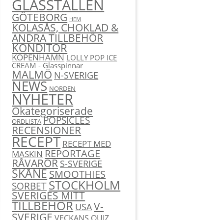
GLASSTÄLLEN
GÖTEBORG
HEM
KOLASÅS, CHOKLAD &
ANDRA TILLBEHÖR
KONDITOR
KÖPENHAMN
LOLLY POP ICE
CREAM - Glasspinnar
MALMÖ
N-SVERIGE
NEWS
NORDEN
NYHETER
Okategoriserade
POPSICLES
ORDLISTA
RECENSIONER
RECEPT
RECEPT MED
REPORTAGE
MASKIN
RÅVAROR
S-SVERIGE
SKÅNE
SMOOTHIES
STOCKHOLM
SORBET
SVERIGES MITT
TILLBEHÖR
V-
USA
SVERIGE
VECKANS QUIZ