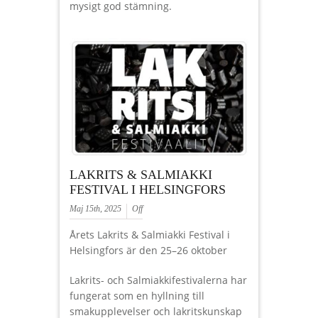
mysigt god stämning.
LAKRITS & SALMIAKKI
FESTIVAL I HELSINGFORS
Maj 15th, 2025
Off
Årets Lakrits & Salmiakki Festival i
Helsingfors är den 25–26 oktober
Lakrits- och Salmiakkifestivalerna har
fungerat som en hyllning till
smakupplevelser och lakritskunskap