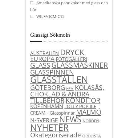
Amerikanska pannkakor med glass och
bär
WILFA ICM-C15
Glassigt Sökmoln
DRYCK
AUSTRALIEN
EUROPA
FOTOGALLERI
GLASSMASKINER
GLASS
GLASSPINNEN
GLASSTÄLLEN
KOLASÅS,
GÖTEBORG
HEM
CHOKLAD & ANDRA
KONDITOR
TILLBEHÖR
KÖPENHAMN
LOLLY POP ICE
MALMÖ
CREAM - Glasspinnar
NEWS
N-SVERIGE
NORDEN
NYHETER
Okategoriserade
ORDLISTA