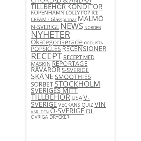
KONDITOR
TILLBEHÖR
KÖPENHAMN
LOLLY POP ICE
MALMÖ
CREAM - Glasspinnar
NEWS
N-SVERIGE
NORDEN
NYHETER
Okategoriserade
ORDLISTA
RECENSIONER
POPSICLES
RECEPT
RECEPT MED
REPORTAGE
MASKIN
RÅVAROR
S-SVERIGE
SKÅNE
SMOOTHIES
STOCKHOLM
SORBET
SVERIGES MITT
TILLBEHÖR
V-
USA
SVERIGE
VIN
VECKANS QUIZ
Ö-SVERIGE
ÖL
VÄRLDEN
ÖVRIGA DRYCKER