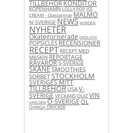
KONDITOR
TILLBEHÖR
KÖPENHAMN
LOLLY POP ICE
MALMÖ
CREAM - Glasspinnar
NEWS
N-SVERIGE
NORDEN
NYHETER
Okategoriserade
ORDLISTA
RECENSIONER
POPSICLES
RECEPT
RECEPT MED
REPORTAGE
MASKIN
RÅVAROR
S-SVERIGE
SKÅNE
SMOOTHIES
STOCKHOLM
SORBET
SVERIGES MITT
TILLBEHÖR
V-
USA
SVERIGE
VIN
VECKANS QUIZ
Ö-SVERIGE
ÖL
VÄRLDEN
ÖVRIGA DRYCKER