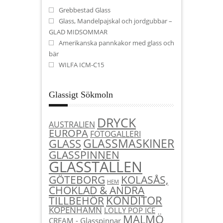
Grebbestad Glass
Glass, Mandelpajskal och jordgubbar –
GLAD MIDSOMMAR
Amerikanska pannkakor med glass och
bär
WILFA ICM-C15
Glassigt Sökmoln
DRYCK
AUSTRALIEN
EUROPA
FOTOGALLERI
GLASSMASKINER
GLASS
GLASSPINNEN
GLASSTÄLLEN
KOLASÅS,
GÖTEBORG
HEM
CHOKLAD & ANDRA
KONDITOR
TILLBEHÖR
KÖPENHAMN
LOLLY POP ICE
MALMÖ
CREAM - Glasspinnar