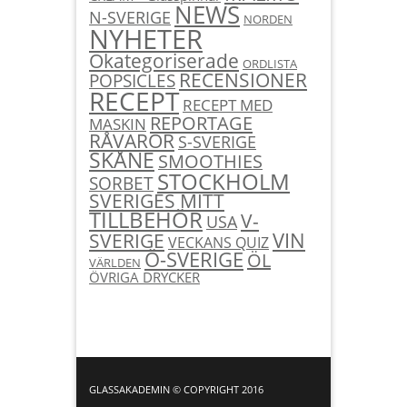
NEWS
N-SVERIGE
NORDEN
NYHETER
Okategoriserade
ORDLISTA
RECENSIONER
POPSICLES
RECEPT
RECEPT MED
REPORTAGE
MASKIN
RÅVAROR
S-SVERIGE
SKÅNE
SMOOTHIES
STOCKHOLM
SORBET
SVERIGES MITT
TILLBEHÖR
V-
USA
SVERIGE
VIN
VECKANS QUIZ
Ö-SVERIGE
ÖL
VÄRLDEN
ÖVRIGA DRYCKER
GLASSAKADEMIN © COPYRIGHT 2016