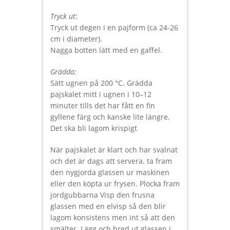
Tryck ut
:
Tryck ut degen i en pajform (ca 24-26
cm i diameter).
Nagga botten lätt med en gaffel.
Grädda:
Sätt ugnen på 200 °C. Grädda
pajskalet mitt i ugnen i 10–12
minuter tills det har fått en fin
gyllene färg och kanske lite längre.
Det ska bli lagom krispigt
När pajskalet är klart och har svalnat
och det är dags att servera. ta fram
den nygjorda glassen ur maskinen
eller den köpta ur frysen. Plocka fram
jordgubbarna Visp den frusna
glassen med en elvisp så den blir
lagom konsistens men int så att den
smälter. Lägg och bred ut glassen i