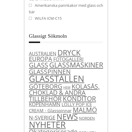
Amerikanska pannkakor med glass och
bär
WILFA ICM-C15
Glassigt Sökmoln
DRYCK
AUSTRALIEN
EUROPA
FOTOGALLERI
GLASSMASKINER
GLASS
GLASSPINNEN
GLASSTÄLLEN
KOLASÅS,
GÖTEBORG
HEM
CHOKLAD & ANDRA
KONDITOR
TILLBEHÖR
KÖPENHAMN
LOLLY POP ICE
MALMÖ
CREAM - Glasspinnar
NEWS
N-SVERIGE
NORDEN
NYHETER
Okategoriserade