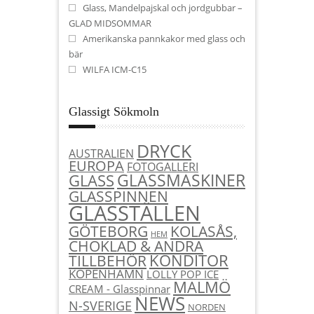
Glass, Mandelpajskal och jordgubbar –
GLAD MIDSOMMAR
Amerikanska pannkakor med glass och
bär
WILFA ICM-C15
Glassigt Sökmoln
DRYCK
AUSTRALIEN
EUROPA
FOTOGALLERI
GLASSMASKINER
GLASS
GLASSPINNEN
GLASSTÄLLEN
KOLASÅS,
GÖTEBORG
HEM
CHOKLAD & ANDRA
KONDITOR
TILLBEHÖR
KÖPENHAMN
LOLLY POP ICE
MALMÖ
CREAM - Glasspinnar
NEWS
N-SVERIGE
NORDEN