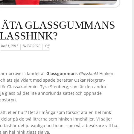
 ÄTA GLASSGUMMANS
LASSHINK?
Juni 1, 2015
N-SVERIGE
Off
är norröver i landet är
Glassgumman
s
Glasshink
! Hinken
och äts självklart med spade berättar Oskar Norgren-
för Glassakademin. Tyra Stenberg, som är den andra
älja glass på det lite annorlunda sättet och öppnade
eppsbron.
ätt, eller hur? Det är många som försökt äta en hel hink
 delar på de två litrarna som hinken innehåller. Vi säljer
ftast är det ju vanliga portioner som våra besökare vill ha.
a en hel hink glass själva.