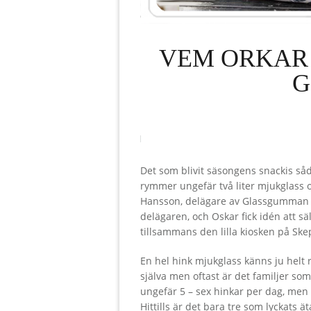
VEM ORKAR
G
Det som blivit säsongens snackis såd
rymmer ungefär två liter mjukglass 
Hansson, delägare av Glassgumman 
delägaren, och Oskar fick idén att s
tillsammans den lilla kiosken på Sk
En hel hink mjukglass känns ju helt r
själva men oftast är det familjer som
ungefär 5 – sex hinkar per dag, men o
Hittills är det bara tre som lyckats ät