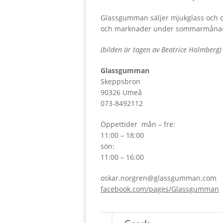
Glassgumman säljer mjukglass och dr
och marknader under sommarmåna
(bilden är tagen av
Beatrice Holmberg
)
Glassgumman
Skeppsbron
90326 Umeå
073-8492112
Öppettider mån – fre:
11:00 – 18:00
sön:
11:00 – 16:00
oskar.norgren@glassgumman.com
facebook.com/pages/Glassgumman