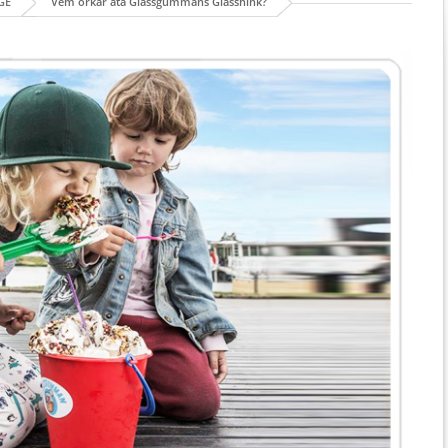
GE
Vem orkar äta Glassgummans Glasshink?