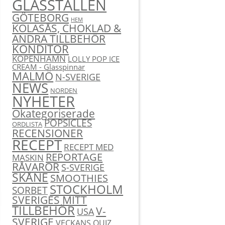
GLASSTÄLLEN
GÖTEBORG
HEM
KOLASÅS, CHOKLAD &
ANDRA TILLBEHÖR
KONDITOR
KÖPENHAMN
LOLLY POP ICE
CREAM - Glasspinnar
MALMÖ
N-SVERIGE
NEWS
NORDEN
NYHETER
Okategoriserade
POPSICLES
ORDLISTA
RECENSIONER
RECEPT
RECEPT MED
REPORTAGE
MASKIN
RÅVAROR
S-SVERIGE
SKÅNE
SMOOTHIES
STOCKHOLM
SORBET
SVERIGES MITT
TILLBEHÖR
V-
USA
SVERIGE
VECKANS QUIZ