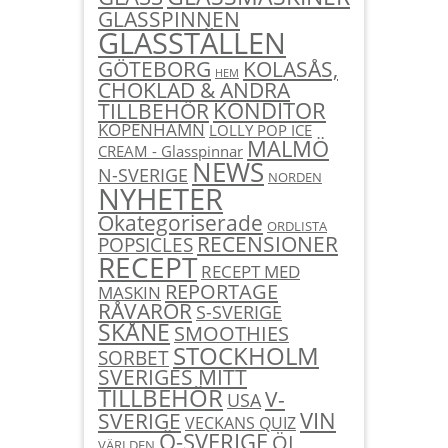
GLASSPINNEN
GLASSTÄLLEN
KOLASÅS,
GÖTEBORG
HEM
CHOKLAD & ANDRA
KONDITOR
TILLBEHÖR
KÖPENHAMN
LOLLY POP ICE
MALMÖ
CREAM - Glasspinnar
NEWS
N-SVERIGE
NORDEN
NYHETER
Okategoriserade
ORDLISTA
RECENSIONER
POPSICLES
RECEPT
RECEPT MED
REPORTAGE
MASKIN
RÅVAROR
S-SVERIGE
SKÅNE
SMOOTHIES
STOCKHOLM
SORBET
SVERIGES MITT
TILLBEHÖR
V-
USA
SVERIGE
VIN
VECKANS QUIZ
Ö-SVERIGE
ÖL
VÄRLDEN