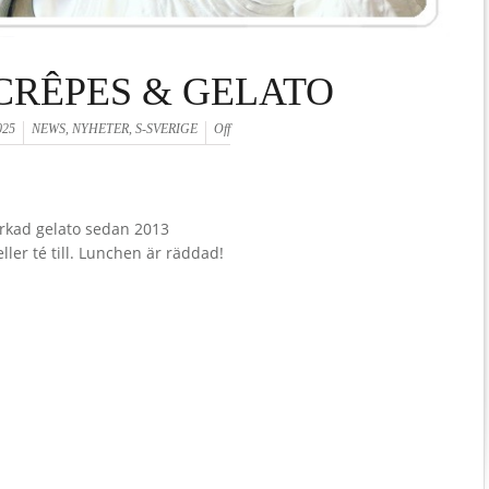
CRÊPES & GELATO
025
NEWS
,
NYHETER
,
S-SVERIGE
Off
erkad gelato sedan 2013
eller té till. Lunchen är räddad!