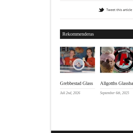
Tweet this article
Rekommenderas
Grebbestad Glass
Allgotths Glassba
Juli 2nd, 2026
September 6th, 2025