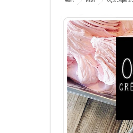
Home
NEWS
Olgas Crêpes & 