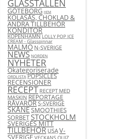
GLASSTÄLLEN
GÖTEBORG
HEM
KOLASÅS, CHOKLAD &
ANDRA TILLBEHÖR
KONDITOR
KÖPENHAMN
LOLLY POP ICE
CREAM - Glasspinnar
MALMÖ
N-SVERIGE
NEWS
NORDEN
NYHETER
Okategoriserade
POPSICLES
ORDLISTA
RECENSIONER
RECEPT
RECEPT MED
REPORTAGE
MASKIN
RÅVAROR
S-SVERIGE
SKÅNE
SMOOTHIES
STOCKHOLM
SORBET
SVERIGES MITT
TILLBEHÖR
V-
USA
SVERIGE
VECKANS QUIZ