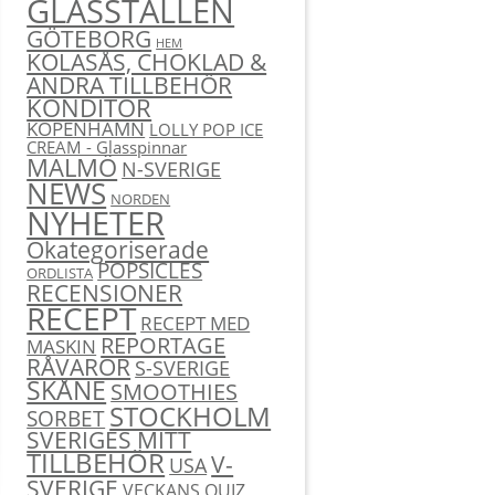
GLASSTÄLLEN
GÖTEBORG
HEM
KOLASÅS, CHOKLAD &
ANDRA TILLBEHÖR
KONDITOR
KÖPENHAMN
LOLLY POP ICE
CREAM - Glasspinnar
MALMÖ
N-SVERIGE
NEWS
NORDEN
NYHETER
Okategoriserade
POPSICLES
ORDLISTA
RECENSIONER
RECEPT
RECEPT MED
REPORTAGE
MASKIN
RÅVAROR
S-SVERIGE
SKÅNE
SMOOTHIES
STOCKHOLM
SORBET
SVERIGES MITT
TILLBEHÖR
V-
USA
SVERIGE
VECKANS QUIZ