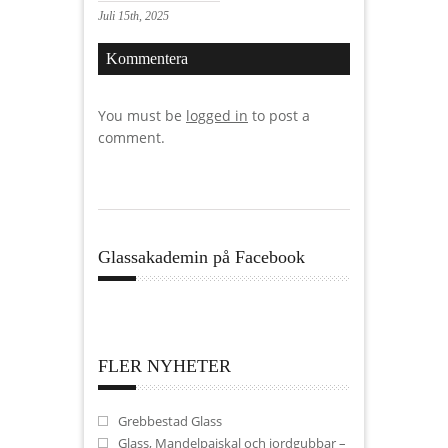
Juli 15th, 2025
Kommentera
You must be
logged in
to post a
comment.
Glassakademin på Facebook
FLER NYHETER
Grebbestad Glass
Glass, Mandelpajskal och jordgubbar –