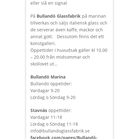
eller slå en signal
På
Bullandö Glassfabrik
på marinan
tillverkas och säljs italiensk glass och
de serverar även kaffe, mackor och
annat gott. Dessutom finns det ett
konstgalleri.
Öppettider i huvudsak gäller kl 10.00
– 20.00 från midsommar och
skollovet ut…
Bullandö Marina
Bullandö öppetider:
Vardagar 9-20
Lördag o Söndag 9-20
Stavnäs
öppettider:
Vardagar 11-18
Lördag o Söndag 11-18
info@bullandoglassfabrik.se
facebook.com/pages/Bullandö-