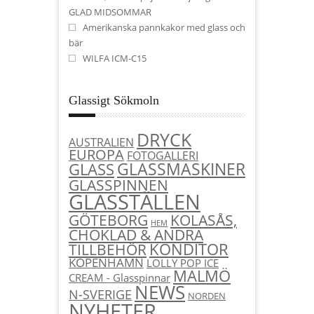
GLAD MIDSOMMAR
Amerikanska pannkakor med glass och
bär
WILFA ICM-C15
Glassigt Sökmoln
DRYCK
AUSTRALIEN
EUROPA
FOTOGALLERI
GLASSMASKINER
GLASS
GLASSPINNEN
GLASSTÄLLEN
KOLASÅS,
GÖTEBORG
HEM
CHOKLAD & ANDRA
KONDITOR
TILLBEHÖR
KÖPENHAMN
LOLLY POP ICE
MALMÖ
CREAM - Glasspinnar
NEWS
N-SVERIGE
NORDEN
NYHETER