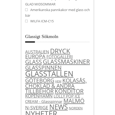
GLAD MIDSOMMAR
Amerikanska pannkakor med glass och
bär
WILFA ICM-C15
Glassigt Sökmoln
DRYCK
AUSTRALIEN
EUROPA
FOTOGALLERI
GLASSMASKINER
GLASS
GLASSPINNEN
GLASSTÄLLEN
KOLASÅS,
GÖTEBORG
HEM
CHOKLAD & ANDRA
KONDITOR
TILLBEHÖR
KÖPENHAMN
LOLLY POP ICE
MALMÖ
CREAM - Glasspinnar
NEWS
N-SVERIGE
NORDEN
NYHETER