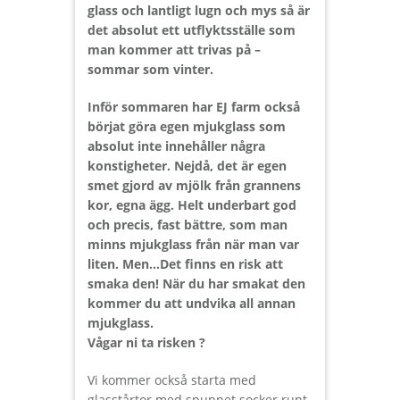
glass och lantligt lugn och mys så är
det absolut ett utflyktsställe som
man kommer att trivas på –
sommar som vinter.
Inför sommaren har EJ farm också
börjat göra egen mjukglass som
absolut inte innehåller några
konstigheter. Nejdå, det är egen
smet gjord av mjölk från grannens
kor, egna ägg. Helt underbart god
och precis, fast bättre, som man
minns mjukglass från när man var
liten. Men…Det finns en risk att
smaka den! När du har smakat den
kommer du att undvika all annan
mjukglass.
Vågar ni ta risken ?
Vi kommer också starta med
glasstårtor med spunnet socker runt