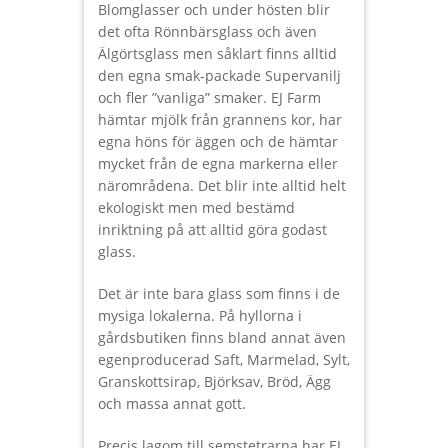
Blomglasser och under hösten blir
det ofta Rönnbärsglass och även
Älgörtsglass men såklart finns alltid
den egna smak-packade Supervanilj
och fler ”vanliga” smaker. EJ Farm
hämtar mjölk från grannens kor, har
egna höns för äggen och de hämtar
mycket från de egna markerna eller
närområdena. Det blir inte alltid helt
ekologiskt men med bestämd
inriktning på att alltid göra godast
glass.
Det är inte bara glass som finns i de
mysiga lokalerna. På hyllorna i
gårdsbutiken finns bland annat även
egenproducerad Saft, Marmelad, Sylt,
Granskottsirap, Björksav, Bröd, Ägg
och massa annat gott.
Precis lagom till semstetrarna har EJ