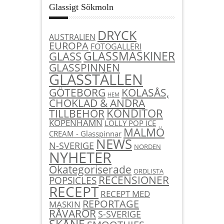
Glassigt Sökmoln
DRYCK
AUSTRALIEN
EUROPA
FOTOGALLERI
GLASSMASKINER
GLASS
GLASSPINNEN
GLASSTÄLLEN
KOLASÅS,
GÖTEBORG
HEM
CHOKLAD & ANDRA
KONDITOR
TILLBEHÖR
KÖPENHAMN
LOLLY POP ICE
MALMÖ
CREAM - Glasspinnar
NEWS
N-SVERIGE
NORDEN
NYHETER
Okategoriserade
ORDLISTA
RECENSIONER
POPSICLES
RECEPT
RECEPT MED
REPORTAGE
MASKIN
RÅVAROR
S-SVERIGE
SKÅNE