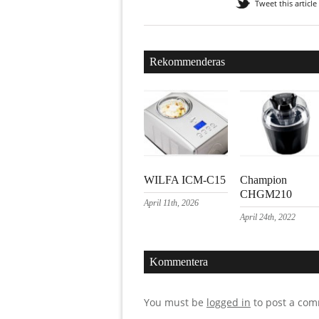
Tweet this article
Rekommenderas
WILFA ICM-C15
Champion
CHGM210
April 11th, 2026
April 24th, 2022
Kommentera
You must be
logged in
to post a co