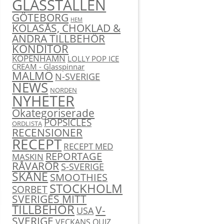
GLASSTÄLLEN
GÖTEBORG
HEM
KOLASÅS, CHOKLAD &
ANDRA TILLBEHÖR
KONDITOR
KÖPENHAMN
LOLLY POP ICE
CREAM - Glasspinnar
MALMÖ
N-SVERIGE
NEWS
NORDEN
NYHETER
Okategoriserade
POPSICLES
ORDLISTA
RECENSIONER
RECEPT
RECEPT MED
REPORTAGE
MASKIN
RÅVAROR
S-SVERIGE
SKÅNE
SMOOTHIES
STOCKHOLM
SORBET
SVERIGES MITT
TILLBEHÖR
V-
USA
SVERIGE
VECKANS QUIZ