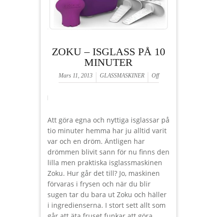
ZOKU – ISGLASS PÅ 10
MINUTER
Mars 11, 2013
GLASSMASKINER
Off
Att göra egna och nyttiga isglassar på
tio minuter hemma har ju alltid varit
var och en dröm. Äntligen har
drömmen blivit sann för nu finns den
lilla men praktiska isglassmaskinen
Zoku. Hur går det till? Jo, maskinen
förvaras i frysen och när du blir
sugen tar du bara ut Zoku och häller
i ingredienserna. I stort sett allt som
går att äta fruset funkar att göra