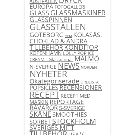
AUSTRALIEN
EUROPA
FOTOGALLERI
GLASSMASKINER
GLASS
GLASSPINNEN
GLASSTÄLLEN
KOLASÅS,
GÖTEBORG
HEM
CHOKLAD & ANDRA
KONDITOR
TILLBEHÖR
KÖPENHAMN
LOLLY POP ICE
MALMÖ
CREAM - Glasspinnar
NEWS
N-SVERIGE
NORDEN
NYHETER
Okategoriserade
ORDLISTA
RECENSIONER
POPSICLES
RECEPT
RECEPT MED
REPORTAGE
MASKIN
RÅVAROR
S-SVERIGE
SKÅNE
SMOOTHIES
STOCKHOLM
SORBET
SVERIGES MITT
TILLBEHÖR
V-
USA