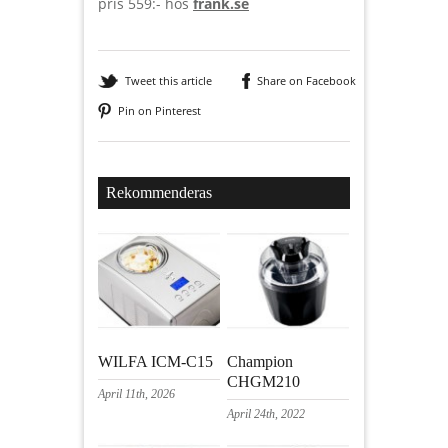
pris 559:- hos
frank.se
Tweet this article
Share on Facebook
Pin on Pinterest
Rekommenderas
WILFA ICM-C15
Champion
CHGM210
April 11th, 2026
April 24th, 2022