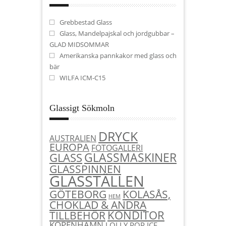
Grebbestad Glass
Glass, Mandelpajskal och jordgubbar –
GLAD MIDSOMMAR
Amerikanska pannkakor med glass och
bär
WILFA ICM-C15
Glassigt Sökmoln
DRYCK
AUSTRALIEN
EUROPA
FOTOGALLERI
GLASSMASKINER
GLASS
GLASSPINNEN
GLASSTÄLLEN
KOLASÅS,
GÖTEBORG
HEM
CHOKLAD & ANDRA
KONDITOR
TILLBEHÖR
KÖPENHAMN
LOLLY POP ICE