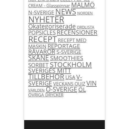
MALMÖ
CREAM - Glasspinnar
NEWS
N-SVERIGE
NORDEN
NYHETER
Okategoriserade
ORDLISTA
RECENSIONER
POPSICLES
RECEPT
RECEPT MED
REPORTAGE
MASKIN
RÅVAROR
S-SVERIGE
SKÅNE
SMOOTHIES
STOCKHOLM
SORBET
SVERIGES MITT
TILLBEHÖR
V-
USA
SVERIGE
VIN
VECKANS QUIZ
Ö-SVERIGE
ÖL
VÄRLDEN
ÖVRIGA DRYCKER