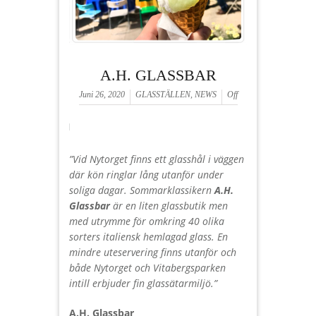
A.H. GLASSBAR
Juni 26, 2020
GLASSTÄLLEN
,
NEWS
Off
”Vid Nytorget finns ett glasshål i väggen
där kön ringlar lång utanför under
soliga dagar. Sommarklassikern
A.H.
Glassbar
är en liten glassbutik men
med utrymme för omkring 40 olika
sorters italiensk hemlagad glass. En
mindre uteservering finns utanför och
både Nytorget och Vitabergsparken
intill erbjuder fin glassätarmiljö.”
A.H. Glassbar