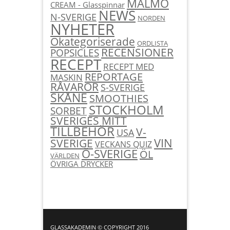
MALMÖ
CREAM - Glasspinnar
NEWS
N-SVERIGE
NORDEN
NYHETER
Okategoriserade
ORDLISTA
RECENSIONER
POPSICLES
RECEPT
RECEPT MED
REPORTAGE
MASKIN
RÅVAROR
S-SVERIGE
SKÅNE
SMOOTHIES
STOCKHOLM
SORBET
SVERIGES MITT
TILLBEHÖR
V-
USA
SVERIGE
VIN
VECKANS QUIZ
Ö-SVERIGE
ÖL
VÄRLDEN
ÖVRIGA DRYCKER
GLASSAKADEMIN © COPYRIGHT 2016