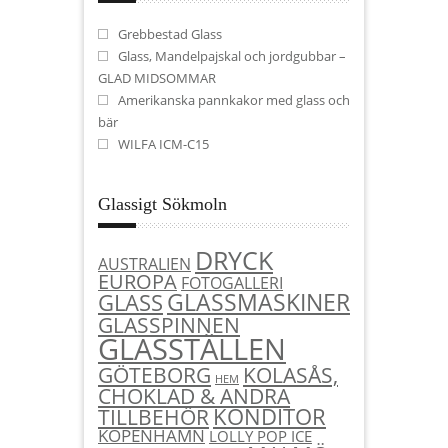
Grebbestad Glass
Glass, Mandelpajskal och jordgubbar –
GLAD MIDSOMMAR
Amerikanska pannkakor med glass och
bär
WILFA ICM-C15
Glassigt Sökmoln
DRYCK
AUSTRALIEN
EUROPA
FOTOGALLERI
GLASSMASKINER
GLASS
GLASSPINNEN
GLASSTÄLLEN
KOLASÅS,
GÖTEBORG
HEM
CHOKLAD & ANDRA
KONDITOR
TILLBEHÖR
KÖPENHAMN
LOLLY POP ICE