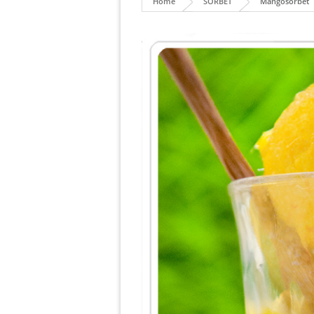
Home
SORBET
Mangosorbet