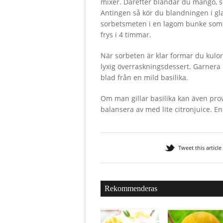
mixer. Därefter blandar du mango, s
Antingen så kör du blandningen i glas
sorbetsmeten i en lagom bunke som tå
frys i 4 timmar.
När sorbeten är klar formar du kulor
lyxig överraskningsdessert. Garnera 
blad från en mild basilika.
Om man gillar basilika kan även prov
balansera av med lite citronjuice. En 
Tweet this article
Rekommenderas