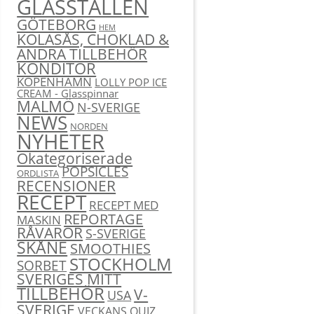
GLASSTÄLLEN
GÖTEBORG
HEM
KOLASÅS, CHOKLAD &
ANDRA TILLBEHÖR
KONDITOR
KÖPENHAMN
LOLLY POP ICE
CREAM - Glasspinnar
MALMÖ
N-SVERIGE
NEWS
NORDEN
NYHETER
Okategoriserade
POPSICLES
ORDLISTA
RECENSIONER
RECEPT
RECEPT MED
REPORTAGE
MASKIN
RÅVAROR
S-SVERIGE
SKÅNE
SMOOTHIES
STOCKHOLM
SORBET
SVERIGES MITT
TILLBEHÖR
V-
USA
SVERIGE
VECKANS QUIZ