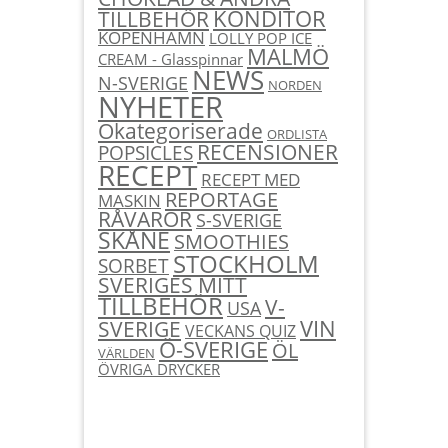
KONDITOR
TILLBEHÖR
KÖPENHAMN
LOLLY POP ICE
MALMÖ
CREAM - Glasspinnar
NEWS
N-SVERIGE
NORDEN
NYHETER
Okategoriserade
ORDLISTA
RECENSIONER
POPSICLES
RECEPT
RECEPT MED
REPORTAGE
MASKIN
RÅVAROR
S-SVERIGE
SKÅNE
SMOOTHIES
STOCKHOLM
SORBET
SVERIGES MITT
TILLBEHÖR
V-
USA
SVERIGE
VIN
VECKANS QUIZ
Ö-SVERIGE
ÖL
VÄRLDEN
ÖVRIGA DRYCKER