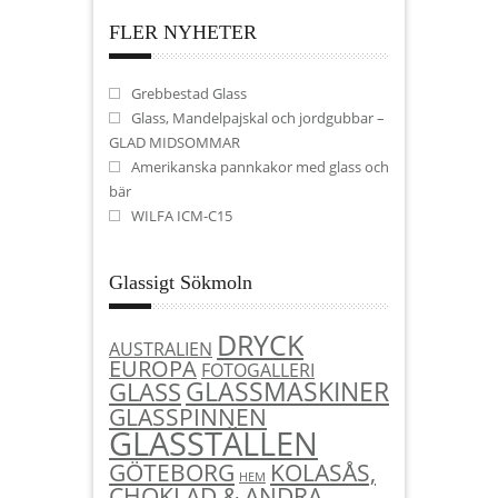
FLER NYHETER
Grebbestad Glass
Glass, Mandelpajskal och jordgubbar –
GLAD MIDSOMMAR
Amerikanska pannkakor med glass och
bär
WILFA ICM-C15
Glassigt Sökmoln
DRYCK
AUSTRALIEN
EUROPA
FOTOGALLERI
GLASSMASKINER
GLASS
GLASSPINNEN
GLASSTÄLLEN
KOLASÅS,
GÖTEBORG
HEM
CHOKLAD & ANDRA