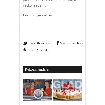
på kulört strössel redan för några
veckor sedan…
Läs mer på svd.se
Tweet this article
Share on Facebook
Pin on Pinterest
Rekommenderas