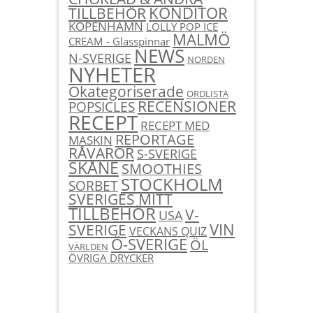
KONDITOR
TILLBEHÖR
KÖPENHAMN
LOLLY POP ICE
MALMÖ
CREAM - Glasspinnar
NEWS
N-SVERIGE
NORDEN
NYHETER
Okategoriserade
ORDLISTA
RECENSIONER
POPSICLES
RECEPT
RECEPT MED
REPORTAGE
MASKIN
RÅVAROR
S-SVERIGE
SKÅNE
SMOOTHIES
STOCKHOLM
SORBET
SVERIGES MITT
TILLBEHÖR
V-
USA
SVERIGE
VIN
VECKANS QUIZ
Ö-SVERIGE
ÖL
VÄRLDEN
ÖVRIGA DRYCKER