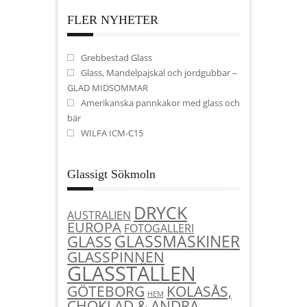
FLER NYHETER
Grebbestad Glass
Glass, Mandelpajskal och jordgubbar –
GLAD MIDSOMMAR
Amerikanska pannkakor med glass och
bär
WILFA ICM-C15
Glassigt Sökmoln
DRYCK
AUSTRALIEN
EUROPA
FOTOGALLERI
GLASSMASKINER
GLASS
GLASSPINNEN
GLASSTÄLLEN
KOLASÅS,
GÖTEBORG
HEM
CHOKLAD & ANDRA