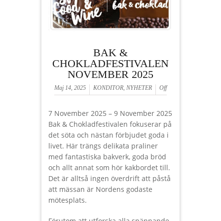
BAK &
CHOKLADFESTIVALEN
NOVEMBER 2025
Maj 14, 2025
KONDITOR
,
NYHETER
Off
7 November 2025 – 9 November 2025
Bak & Chokladfestivalen fokuserar på
det söta och nästan förbjudet goda i
livet. Här trängs delikata praliner
med fantastiska bakverk, goda bröd
och allt annat som hör kakbordet till.
Det är alltså ingen överdrift att påstå
att mässan är Nordens godaste
mötesplats.
Förutom att utforska alla spännande