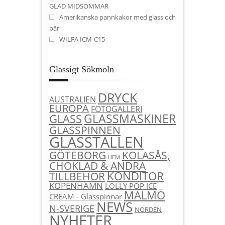
GLAD MIDSOMMAR
Amerikanska pannkakor med glass och
bär
WILFA ICM-C15
Glassigt Sökmoln
DRYCK
AUSTRALIEN
EUROPA
FOTOGALLERI
GLASSMASKINER
GLASS
GLASSPINNEN
GLASSTÄLLEN
KOLASÅS,
GÖTEBORG
HEM
CHOKLAD & ANDRA
KONDITOR
TILLBEHÖR
KÖPENHAMN
LOLLY POP ICE
MALMÖ
CREAM - Glasspinnar
NEWS
N-SVERIGE
NORDEN
NYHETER