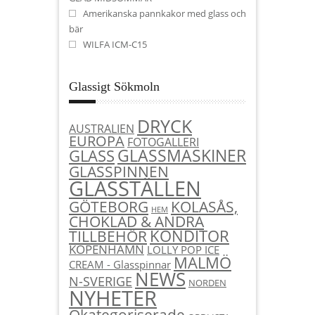
Amerikanska pannkakor med glass och
bär
WILFA ICM-C15
Glassigt Sökmoln
DRYCK
AUSTRALIEN
EUROPA
FOTOGALLERI
GLASSMASKINER
GLASS
GLASSPINNEN
GLASSTÄLLEN
KOLASÅS,
GÖTEBORG
HEM
CHOKLAD & ANDRA
KONDITOR
TILLBEHÖR
KÖPENHAMN
LOLLY POP ICE
MALMÖ
CREAM - Glasspinnar
NEWS
N-SVERIGE
NORDEN
NYHETER
Okategoriserade