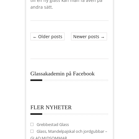
till en ny glass kan man få även på
andra sätt.
← Older posts
Newer posts →
Glassakademin på Facebook
FLER NYHETER
Grebbestad Glass
Glass, Mandelpajskal och jordgubbar –
GLAD MIDSOMMAR