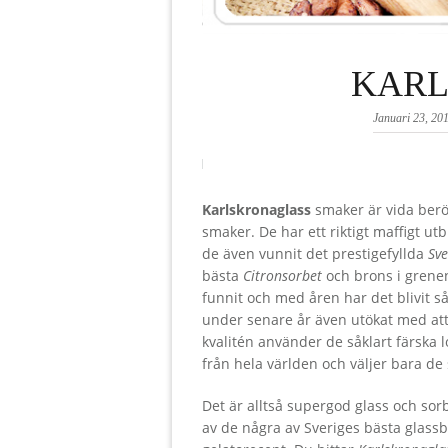
KARL
Januari 23, 20
Karlskronaglass
smaker är vida berö
smaker. De har ett riktigt maffigt ut
de även vunnit det prestigefyllda
Sv
bästa
Citronsorbet
och brons i gren
funnit och med åren har det blivit s
under senare år även utökat med att
kvalitén använder de såklart färska 
från hela världen och väljer bara de s
Det är alltså supergod glass och sor
av de några av Sveriges bästa glass