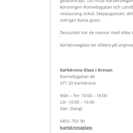
gelatorecept. Du hittar
Karlskronagla
korsningen Ronnebygatan och Landbr
restaurang också, Skeppsgossen, det 
sveriges bästa glass.
Dessutom har de massor med olika so
Karlskronaglass tar tillvara på ursprun
Karlskrona Glass i Kronan
Ronnebygatan 46
371 33 Karlskrona
Mån – fre: 10:00 – 18:00
Lör: 10:00 – 16:00
Sön: Stängt
0455–703 30
karlskronaglass