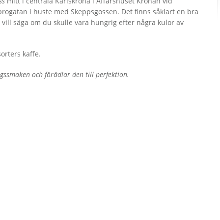
ss
mitt i centrala Karlskrona i Affärshuset Kronan vid
ogatan i huste med Skeppsgossen. Det finns såklart en bra
vill säga om du skulle vara hungrig efter några kulor av
rters kaffe.
gssmaken och förädlar den till perfektion.