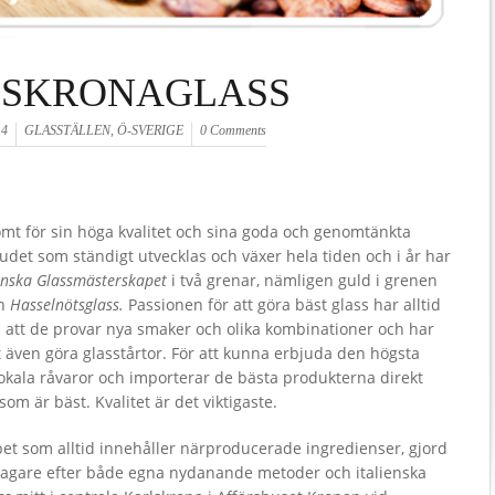
SKRONAGLASS
14
GLASSTÄLLEN
,
Ö-SVERIGE
0 Comments
mt för sin höga kvalitet och sina goda och genomtänkta
budet som ständigt utvecklas och växer hela tiden och i år har
enska Glassmästerskapet
i två grenar, nämligen guld i grenen
en
Hasselnötsglass.
Passionen för att göra bäst glass har alltid
å att de provar nya smaker och olika kombinationer och har
 även göra glasstårtor. För att kunna erbjuda den högsta
lokala råvaror och importerar de bästa produkterna direkt
om är bäst. Kvalitet är det viktigaste.
bet som alltid innehåller närproducerade ingredienser, gjord
bagare efter både egna nydanande metoder och italienska