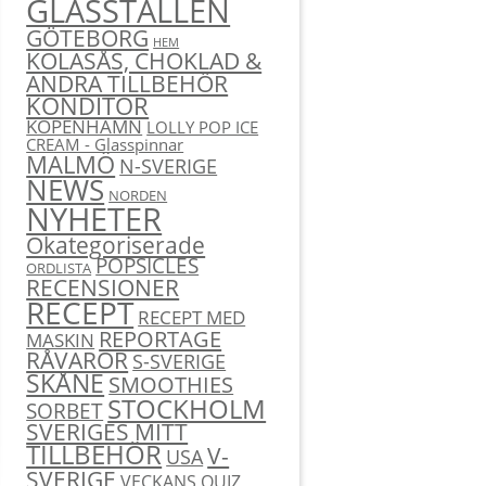
GLASSTÄLLEN
GÖTEBORG
HEM
KOLASÅS, CHOKLAD &
ANDRA TILLBEHÖR
KONDITOR
KÖPENHAMN
LOLLY POP ICE
CREAM - Glasspinnar
MALMÖ
N-SVERIGE
NEWS
NORDEN
NYHETER
Okategoriserade
POPSICLES
ORDLISTA
RECENSIONER
RECEPT
RECEPT MED
REPORTAGE
MASKIN
RÅVAROR
S-SVERIGE
SKÅNE
SMOOTHIES
STOCKHOLM
SORBET
SVERIGES MITT
TILLBEHÖR
V-
USA
SVERIGE
VECKANS QUIZ