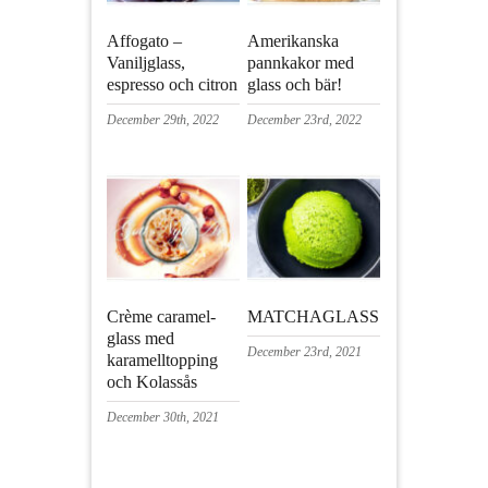
Affogato –
Amerikanska
Vaniljglass,
pannkakor med
espresso och citron
glass och bär!
December 29th, 2022
December 23rd, 2022
Crème caramel-
MATCHAGLASS
glass med
December 23rd, 2021
karamelltopping
och Kolassås
December 30th, 2021