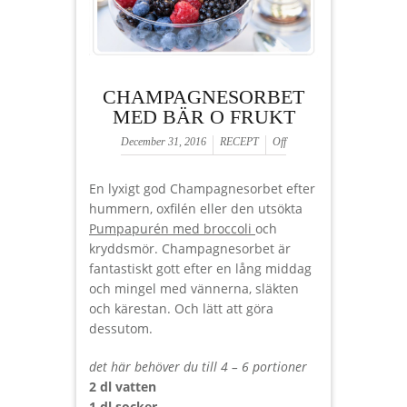
CHAMPAGNESORBET
MED BÄR O FRUKT
December 31, 2016
RECEPT
Off
En lyxigt god Champagnesorbet efter
hummern, oxfilén eller den utsökta
Pumpapurén med broccoli
och
kryddsmör. Champagnesorbet är
fantastiskt gott efter en lång middag
och mingel med vännerna, släkten
och kärestan. Och lätt att göra
dessutom.
det här behöver du till 4 – 6 portioner
2 dl vatten
1 dl socker