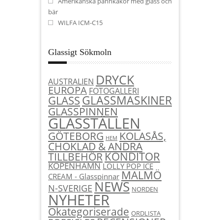
Amerikanska pannkakor med glass och
bär
WILFA ICM-C15
Glassigt Sökmoln
DRYCK
AUSTRALIEN
EUROPA
FOTOGALLERI
GLASSMASKINER
GLASS
GLASSPINNEN
GLASSTÄLLEN
KOLASÅS,
GÖTEBORG
HEM
CHOKLAD & ANDRA
KONDITOR
TILLBEHÖR
KÖPENHAMN
LOLLY POP ICE
MALMÖ
CREAM - Glasspinnar
NEWS
N-SVERIGE
NORDEN
NYHETER
Okategoriserade
ORDLISTA