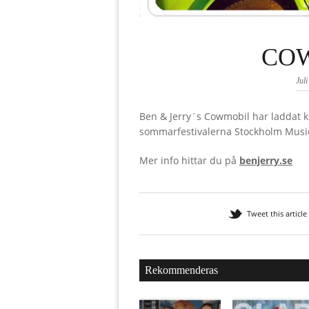
CO
Jul
Ben & Jerry´s Cowmobil har laddat kl
sommarfestivalerna Stockholm Music
Mer info hittar du på
benjerry.se
Tweet this article
Rekommenderas