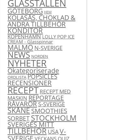
GLASSTÄLLEN
GÖTEBORG
HEM
KOLASÅS, CHOKLAD &
ANDRA TILLBEHÖR
KONDITOR
KÖPENHAMN
LOLLY POP ICE
CREAM - Glasspinnar
MALMÖ
N-SVERIGE
NEWS
NORDEN
NYHETER
Okategoriserade
POPSICLES
ORDLISTA
RECENSIONER
RECEPT
RECEPT MED
REPORTAGE
MASKIN
RÅVAROR
S-SVERIGE
SKÅNE
SMOOTHIES
STOCKHOLM
SORBET
SVERIGES MITT
TILLBEHÖR
V-
USA
SVERIGE
VECKANS QUIZ