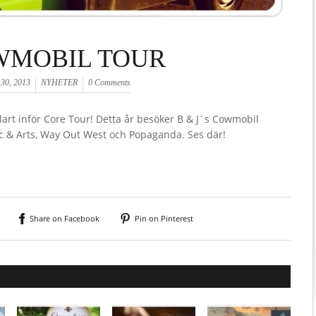
WMOBIL TOUR
i 30, 2013
NYHETER
0 Comments
art inför Core Tour! Detta år besöker B & J´s Cowmobil
 & Arts, Way Out West och Popaganda. Ses där!
Share on Facebook
Pin on Pinterest