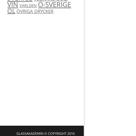
Ö-SVERIGE
VIN
VÄRLDEN
ÖL
ÖVRIGA DRYCKER
GLASSAKADEMIN © COPYRIGHT 2016