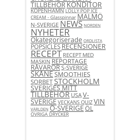
KONDITOR
TILLBEHÖR
KÖPENHAMN
LOLLY POP ICE
MALMÖ
CREAM - Glasspinnar
NEWS
N-SVERIGE
NORDEN
NYHETER
Okategoriserade
ORDLISTA
RECENSIONER
POPSICLES
RECEPT
RECEPT MED
REPORTAGE
MASKIN
RÅVAROR
S-SVERIGE
SKÅNE
SMOOTHIES
STOCKHOLM
SORBET
SVERIGES MITT
TILLBEHÖR
V-
USA
SVERIGE
VIN
VECKANS QUIZ
Ö-SVERIGE
ÖL
VÄRLDEN
ÖVRIGA DRYCKER