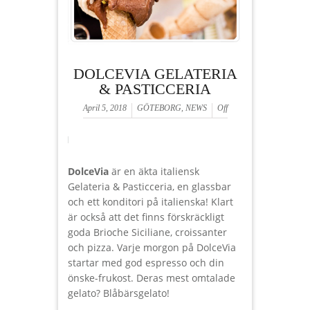
DOLCEVIA GELATERIA
& PASTICCERIA
April 5, 2018
GÖTEBORG
,
NEWS
Off
DolceVia
är en äkta italiensk
Gelateria & Pasticceria, en glassbar
och ett konditori på italienska! Klart
är också att det finns förskräckligt
goda Brioche Siciliane, croissanter
och pizza. Varje morgon på DolceVia
startar med god espresso och din
önske-frukost. Deras mest omtalade
gelato? Blåbärsgelato!