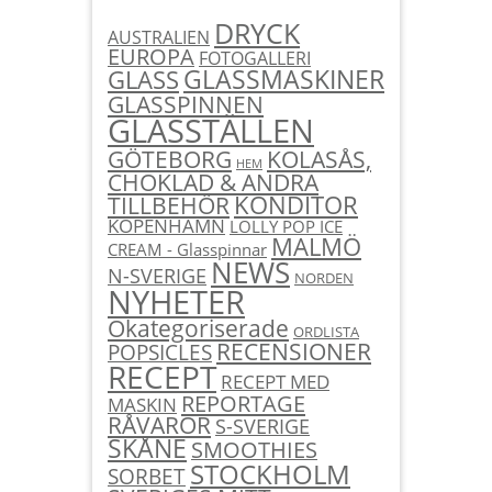
DRYCK
AUSTRALIEN
EUROPA
FOTOGALLERI
GLASSMASKINER
GLASS
GLASSPINNEN
GLASSTÄLLEN
KOLASÅS,
GÖTEBORG
HEM
CHOKLAD & ANDRA
KONDITOR
TILLBEHÖR
KÖPENHAMN
LOLLY POP ICE
MALMÖ
CREAM - Glasspinnar
NEWS
N-SVERIGE
NORDEN
NYHETER
Okategoriserade
ORDLISTA
RECENSIONER
POPSICLES
RECEPT
RECEPT MED
REPORTAGE
MASKIN
RÅVAROR
S-SVERIGE
SKÅNE
SMOOTHIES
STOCKHOLM
SORBET