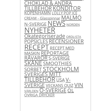
CHOKLAD & ANDRA
KONDITOR
TILLBEHÖR
KÖPENHAMN
LOLLY POP ICE
MALMÖ
CREAM - Glasspinnar
NEWS
N-SVERIGE
NORDEN
NYHETER
Okategoriserade
ORDLISTA
RECENSIONER
POPSICLES
RECEPT
RECEPT MED
REPORTAGE
MASKIN
RÅVAROR
S-SVERIGE
SKÅNE
SMOOTHIES
STOCKHOLM
SORBET
SVERIGES MITT
TILLBEHÖR
V-
USA
SVERIGE
VIN
VECKANS QUIZ
Ö-SVERIGE
ÖL
VÄRLDEN
ÖVRIGA DRYCKER