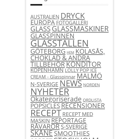
DRYCK
AUSTRALIEN
EUROPA
FOTOGALLERI
GLASSMASKINER
GLASS
GLASSPINNEN
GLASSTÄLLEN
KOLASÅS,
GÖTEBORG
HEM
CHOKLAD & ANDRA
KONDITOR
TILLBEHÖR
KÖPENHAMN
LOLLY POP ICE
MALMÖ
CREAM - Glasspinnar
NEWS
N-SVERIGE
NORDEN
NYHETER
Okategoriserade
ORDLISTA
RECENSIONER
POPSICLES
RECEPT
RECEPT MED
REPORTAGE
MASKIN
RÅVAROR
S-SVERIGE
SKÅNE
SMOOTHIES