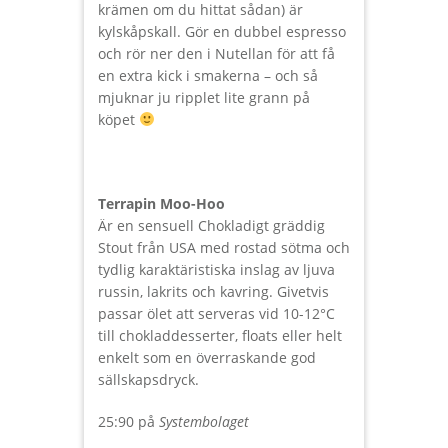
krämen om du hittat sådan) är
kylskåpskall. Gör en dubbel espresso
och rör ner den i Nutellan för att få
en extra kick i smakerna – och så
mjuknar ju ripplet lite grann på
köpet
Terrapin Moo-Hoo
Är en sensuell Chokladigt gräddig
Stout från USA med rostad sötma och
tydlig karaktäristiska inslag av ljuva
russin, lakrits och kavring. Givetvis
passar ölet att serveras vid 10-12°C
till chokladdesserter, floats eller helt
enkelt som en överraskande god
sällskapsdryck.
25:90 på
Systembolaget