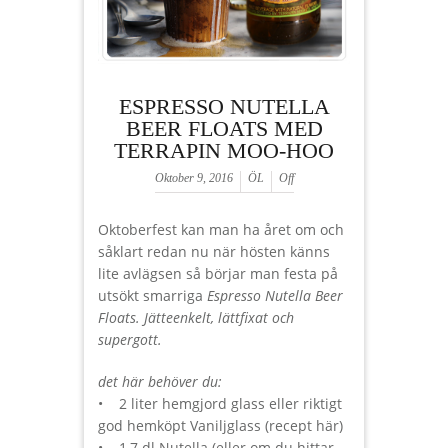
ESPRESSO NUTELLA
BEER FLOATS MED
TERRAPIN MOO-HOO
Oktober 9, 2016
ÖL
Off
Oktoberfest kan man ha året om och
såklart redan nu när hösten känns
lite avlägsen så börjar man festa på
utsökt smarriga
Espresso Nutella Beer
Floats. Jätteenkelt, lättfixat och
supergott.
det här behöver du:
• 2 liter hemgjord glass eller riktigt
god hemköpt Vaniljglass (recept här)
• 1,7 dl Nutella (eller om du hittar