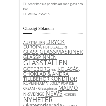
Amerikanska pannkakor med glass och
bär
WILFA ICM-C15
Glassigt Sökmoln
DRYCK
AUSTRALIEN
EUROPA
FOTOGALLERI
GLASSMASKINER
GLASS
GLASSPINNEN
GLASSTÄLLEN
KOLASÅS,
GÖTEBORG
HEM
CHOKLAD & ANDRA
KONDITOR
TILLBEHÖR
KÖPENHAMN
LOLLY POP ICE
MALMÖ
CREAM - Glasspinnar
NEWS
N-SVERIGE
NORDEN
NYHETER
Okategoriserade