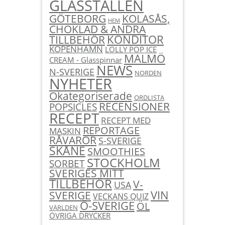
GLASSTÄLLEN
KOLASÅS,
GÖTEBORG
HEM
CHOKLAD & ANDRA
KONDITOR
TILLBEHÖR
KÖPENHAMN
LOLLY POP ICE
MALMÖ
CREAM - Glasspinnar
NEWS
N-SVERIGE
NORDEN
NYHETER
Okategoriserade
ORDLISTA
RECENSIONER
POPSICLES
RECEPT
RECEPT MED
REPORTAGE
MASKIN
RÅVAROR
S-SVERIGE
SKÅNE
SMOOTHIES
STOCKHOLM
SORBET
SVERIGES MITT
TILLBEHÖR
V-
USA
SVERIGE
VIN
VECKANS QUIZ
Ö-SVERIGE
ÖL
VÄRLDEN
ÖVRIGA DRYCKER