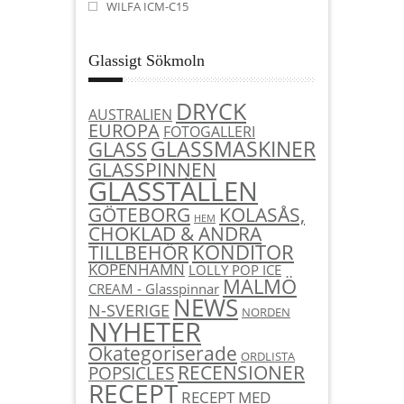
WILFA ICM-C15
Glassigt Sökmoln
DRYCK
AUSTRALIEN
EUROPA
FOTOGALLERI
GLASSMASKINER
GLASS
GLASSPINNEN
GLASSTÄLLEN
KOLASÅS,
GÖTEBORG
HEM
CHOKLAD & ANDRA
KONDITOR
TILLBEHÖR
KÖPENHAMN
LOLLY POP ICE
MALMÖ
CREAM - Glasspinnar
NEWS
N-SVERIGE
NORDEN
NYHETER
Okategoriserade
ORDLISTA
RECENSIONER
POPSICLES
RECEPT
RECEPT MED