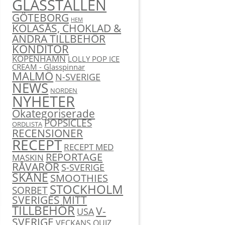
GLASSTÄLLEN
GÖTEBORG
HEM
KOLASÅS, CHOKLAD &
ANDRA TILLBEHÖR
KONDITOR
KÖPENHAMN
LOLLY POP ICE
CREAM - Glasspinnar
MALMÖ
N-SVERIGE
NEWS
NORDEN
NYHETER
Okategoriserade
POPSICLES
ORDLISTA
RECENSIONER
RECEPT
RECEPT MED
REPORTAGE
MASKIN
RÅVAROR
S-SVERIGE
SKÅNE
SMOOTHIES
STOCKHOLM
SORBET
SVERIGES MITT
TILLBEHÖR
V-
USA
SVERIGE
VECKANS QUIZ