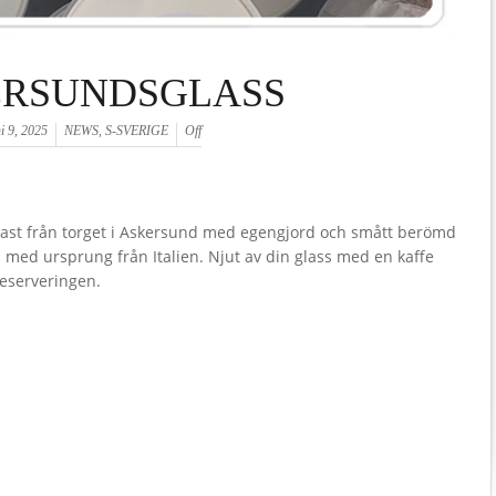
ERSUNDSGLASS
i 9, 2025
NEWS
,
S-SVERIGE
Off
nkast från torget i Askersund med egengjord och smått berömd
s med ursprung från Italien. Njut av din glass med en kaffe
 uteserveringen.