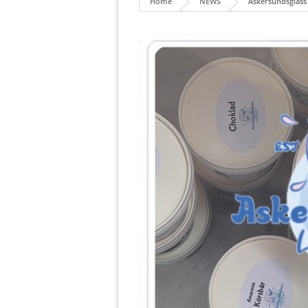
Home
NEWS
Askersundsglass