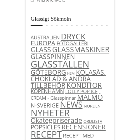
Glassigt Sökmoln
DRYCK
AUSTRALIEN
EUROPA
FOTOGALLERI
GLASSMASKINER
GLASS
GLASSPINNEN
GLASSTÄLLEN
KOLASÅS,
GÖTEBORG
HEM
CHOKLAD & ANDRA
KONDITOR
TILLBEHÖR
KÖPENHAMN
LOLLY POP ICE
MALMÖ
CREAM - Glasspinnar
NEWS
N-SVERIGE
NORDEN
NYHETER
Okategoriserade
ORDLISTA
RECENSIONER
POPSICLES
RECEPT
RECEPT MED