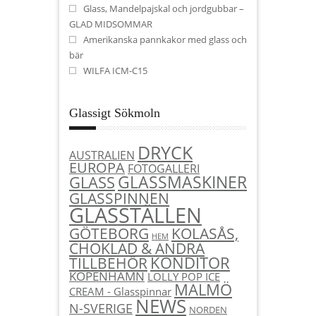
Glass, Mandelpajskal och jordgubbar –
GLAD MIDSOMMAR
Amerikanska pannkakor med glass och
bär
WILFA ICM-C15
Glassigt Sökmoln
DRYCK
AUSTRALIEN
EUROPA
FOTOGALLERI
GLASSMASKINER
GLASS
GLASSPINNEN
GLASSTÄLLEN
KOLASÅS,
GÖTEBORG
HEM
CHOKLAD & ANDRA
KONDITOR
TILLBEHÖR
KÖPENHAMN
LOLLY POP ICE
MALMÖ
CREAM - Glasspinnar
NEWS
N-SVERIGE
NORDEN