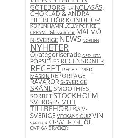
KOLASÅS,
GÖTEBORG
HEM
CHOKLAD & ANDRA
KONDITOR
TILLBEHÖR
KÖPENHAMN
LOLLY POP ICE
MALMÖ
CREAM - Glasspinnar
NEWS
N-SVERIGE
NORDEN
NYHETER
Okategoriserade
ORDLISTA
RECENSIONER
POPSICLES
RECEPT
RECEPT MED
REPORTAGE
MASKIN
RÅVAROR
S-SVERIGE
SKÅNE
SMOOTHIES
STOCKHOLM
SORBET
SVERIGES MITT
TILLBEHÖR
V-
USA
SVERIGE
VIN
VECKANS QUIZ
Ö-SVERIGE
ÖL
VÄRLDEN
ÖVRIGA DRYCKER