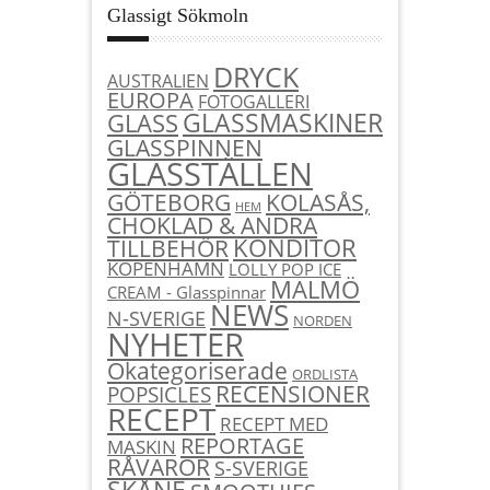
Glassigt Sökmoln
DRYCK
AUSTRALIEN
EUROPA
FOTOGALLERI
GLASSMASKINER
GLASS
GLASSPINNEN
GLASSTÄLLEN
KOLASÅS,
GÖTEBORG
HEM
CHOKLAD & ANDRA
KONDITOR
TILLBEHÖR
KÖPENHAMN
LOLLY POP ICE
MALMÖ
CREAM - Glasspinnar
NEWS
N-SVERIGE
NORDEN
NYHETER
Okategoriserade
ORDLISTA
RECENSIONER
POPSICLES
RECEPT
RECEPT MED
REPORTAGE
MASKIN
RÅVAROR
S-SVERIGE