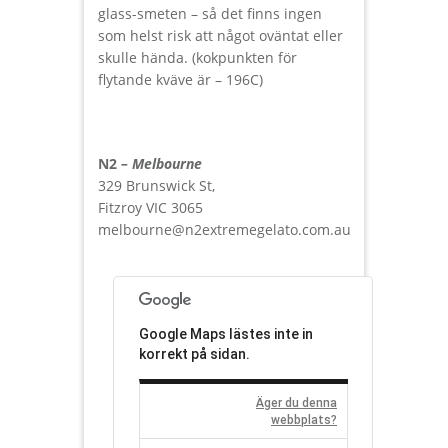
glass-smeten – så det finns ingen
som helst risk att något oväntat eller
skulle hända. (kokpunkten för
flytande kväve är – 196
C
)
N2
– Melbourne
329 Brunswick St,
Fitzroy VIC 3065
melbourne@n2extremegelato.com.au
Google Maps lästes inte in
korrekt på sidan.
Äger du denna
webbplats?