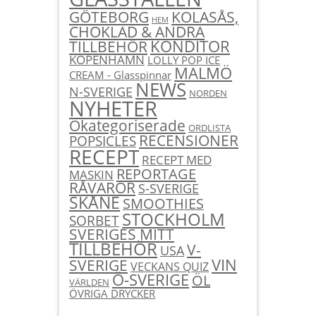
KOLASÅS,
GÖTEBORG
HEM
CHOKLAD & ANDRA
KONDITOR
TILLBEHÖR
KÖPENHAMN
LOLLY POP ICE
MALMÖ
CREAM - Glasspinnar
NEWS
N-SVERIGE
NORDEN
NYHETER
Okategoriserade
ORDLISTA
RECENSIONER
POPSICLES
RECEPT
RECEPT MED
REPORTAGE
MASKIN
RÅVAROR
S-SVERIGE
SKÅNE
SMOOTHIES
STOCKHOLM
SORBET
SVERIGES MITT
TILLBEHÖR
V-
USA
SVERIGE
VIN
VECKANS QUIZ
Ö-SVERIGE
ÖL
VÄRLDEN
ÖVRIGA DRYCKER