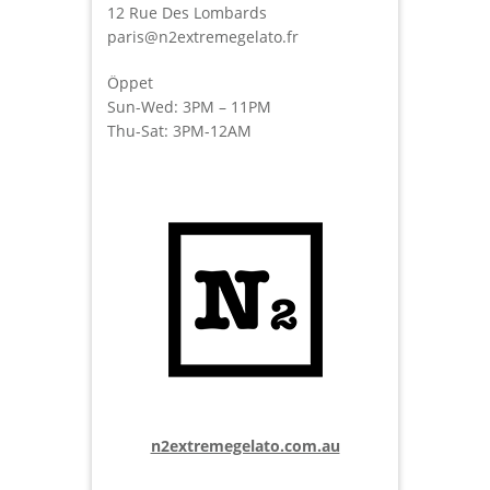
12 Rue Des Lombards
paris@n2extremegelato.fr
Öppet
Sun-Wed: 3PM – 11PM
Thu-Sat: 3PM-12AM
n2extremegelato.com.au