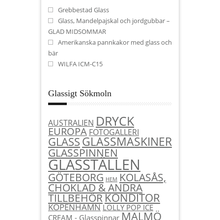
Grebbestad Glass
Glass, Mandelpajskal och jordgubbar –
GLAD MIDSOMMAR
Amerikanska pannkakor med glass och
bär
WILFA ICM-C15
Glassigt Sökmoln
DRYCK
AUSTRALIEN
EUROPA
FOTOGALLERI
GLASSMASKINER
GLASS
GLASSPINNEN
GLASSTÄLLEN
KOLASÅS,
GÖTEBORG
HEM
CHOKLAD & ANDRA
KONDITOR
TILLBEHÖR
KÖPENHAMN
LOLLY POP ICE
MALMÖ
CREAM - Glasspinnar