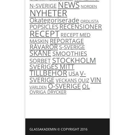
NEWS
N-SVERIGE
NORDEN
NYHETER
Okategoriserade
ORDLISTA
RECENSIONER
POPSICLES
RECEPT
RECEPT MED
REPORTAGE
MASKIN
RÅVAROR
S-SVERIGE
SKÅNE
SMOOTHIES
STOCKHOLM
SORBET
SVERIGES MITT
TILLBEHÖR
V-
USA
SVERIGE
VIN
VECKANS QUIZ
Ö-SVERIGE
ÖL
VÄRLDEN
ÖVRIGA DRYCKER
GLASSAKADEMIN © COPYRIGHT 2016