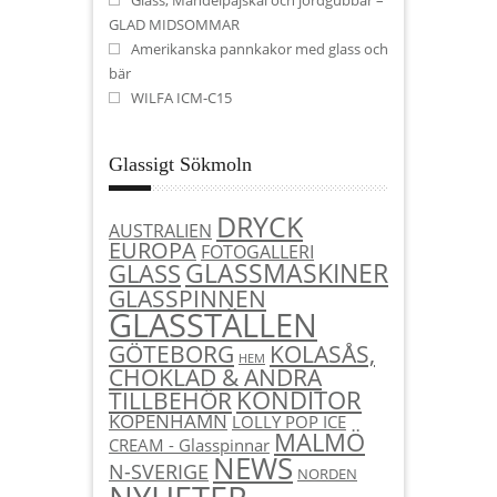
GLAD MIDSOMMAR
Amerikanska pannkakor med glass och
bär
WILFA ICM-C15
Glassigt Sökmoln
DRYCK
AUSTRALIEN
EUROPA
FOTOGALLERI
GLASSMASKINER
GLASS
GLASSPINNEN
GLASSTÄLLEN
KOLASÅS,
GÖTEBORG
HEM
CHOKLAD & ANDRA
KONDITOR
TILLBEHÖR
KÖPENHAMN
LOLLY POP ICE
MALMÖ
CREAM - Glasspinnar
NEWS
N-SVERIGE
NORDEN