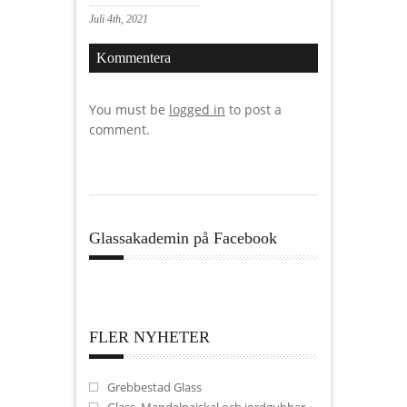
Juli 4th, 2021
Kommentera
You must be
logged in
to post a
comment.
Glassakademin på Facebook
FLER NYHETER
Grebbestad Glass
Glass, Mandelpajskal och jordgubbar –