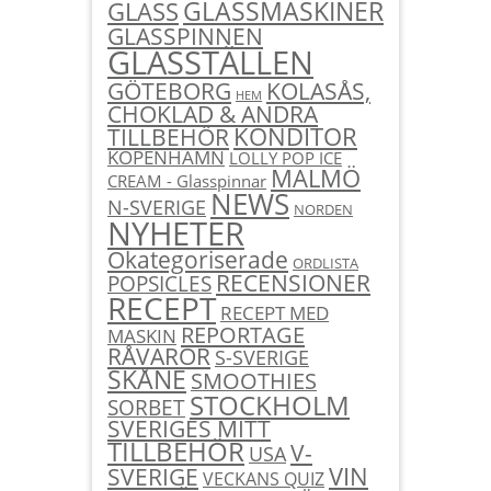
GLASSMASKINER
GLASS
GLASSPINNEN
GLASSTÄLLEN
KOLASÅS,
GÖTEBORG
HEM
CHOKLAD & ANDRA
KONDITOR
TILLBEHÖR
KÖPENHAMN
LOLLY POP ICE
MALMÖ
CREAM - Glasspinnar
NEWS
N-SVERIGE
NORDEN
NYHETER
Okategoriserade
ORDLISTA
RECENSIONER
POPSICLES
RECEPT
RECEPT MED
REPORTAGE
MASKIN
RÅVAROR
S-SVERIGE
SKÅNE
SMOOTHIES
STOCKHOLM
SORBET
SVERIGES MITT
TILLBEHÖR
V-
USA
SVERIGE
VIN
VECKANS QUIZ