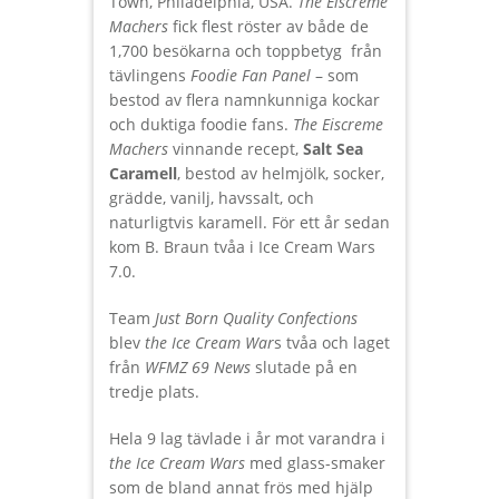
Town, Philadelphia, USA.
The Eiscreme
Machers
fick flest röster av både de
1,700 besökarna och toppbetyg från
tävlingens
Foodie Fan Panel
– som
bestod av flera namnkunniga kockar
och duktiga foodie fans.
The Eiscreme
Machers
vinnande recept,
Salt Sea
Caramell
, bestod av helmjölk, socker,
grädde, vanilj, havssalt, och
naturligtvis karamell. För ett år sedan
kom B. Braun tvåa i Ice Cream Wars
7.0.
Team
Just Born Quality Confections
blev
the Ice Cream War
s tvåa och laget
från
WFMZ 69 News
slutade på en
tredje plats.
Hela 9 lag tävlade i år mot varandra i
the Ice Cream Wars
med glass-smaker
som de bland annat frös med hjälp