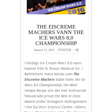
THE EISCREME
MACHERS VANN THE
ICE WARS 8,0
CHAMPIONSHIP
Januari 13, 2016
NYHETER
Off
I lördags Ice Cream Wars 8.0 vann
teamet från B. Braun Medical Inc. i
Bethlehem, mera kända som
The
Eiscreme Machers
både titeln
the Ice
Wars 8,0 Championship
,
the Most
Unique Recipe
och det mer kulinariskt
fokuserade priset
the Best In Class
Award
under lördagens tävlingsevent
i the Da Vinci Science Center i Allens