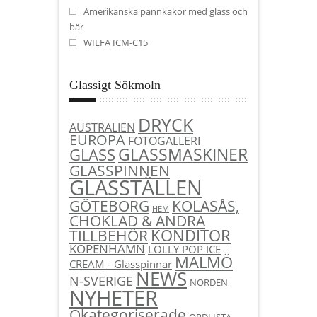
Amerikanska pannkakor med glass och
bär
WILFA ICM-C15
Glassigt Sökmoln
DRYCK
AUSTRALIEN
EUROPA
FOTOGALLERI
GLASSMASKINER
GLASS
GLASSPINNEN
GLASSTÄLLEN
KOLASÅS,
GÖTEBORG
HEM
CHOKLAD & ANDRA
KONDITOR
TILLBEHÖR
KÖPENHAMN
LOLLY POP ICE
MALMÖ
CREAM - Glasspinnar
NEWS
N-SVERIGE
NORDEN
NYHETER
Okategoriserade
ORDLISTA