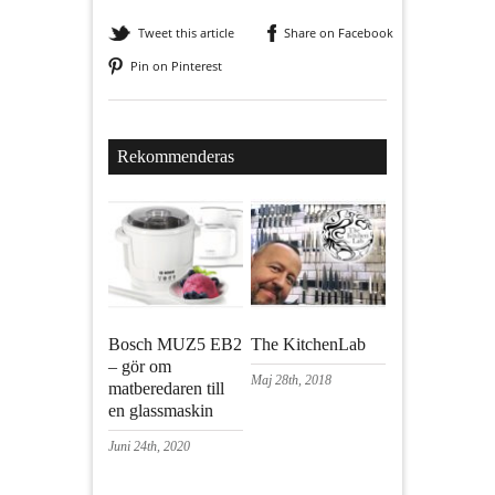
Tweet this article
Share on Facebook
Pin on Pinterest
Rekommenderas
Bosch MUZ5 EB2
The KitchenLab
– gör om
Maj 28th, 2018
matberedaren till
en glassmaskin
Juni 24th, 2020