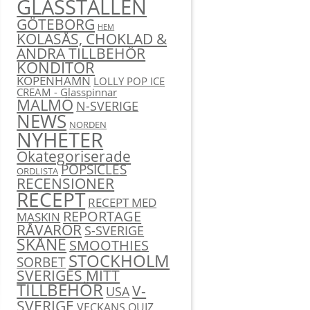
GLASSTÄLLEN
GÖTEBORG
HEM
KOLASÅS, CHOKLAD &
ANDRA TILLBEHÖR
KONDITOR
KÖPENHAMN
LOLLY POP ICE
CREAM - Glasspinnar
MALMÖ
N-SVERIGE
NEWS
NORDEN
NYHETER
Okategoriserade
POPSICLES
ORDLISTA
RECENSIONER
RECEPT
RECEPT MED
REPORTAGE
MASKIN
RÅVAROR
S-SVERIGE
SKÅNE
SMOOTHIES
STOCKHOLM
SORBET
SVERIGES MITT
TILLBEHÖR
V-
USA
SVERIGE
VECKANS QUIZ