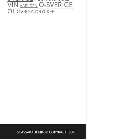
Ö-SVERIGE
VIN
VÄRLDEN
ÖL
ÖVRIGA DRYCKER
GLASSAKADEMIN © COPYRIGHT 2016