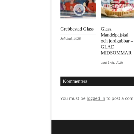
Grebbestad Glass
Glass,
Mandelpajskal
Juli 2nd, 2026
och jordgubbar –
GLAD
MIDSOMMAR
Juni 17th, 2026
Kommentera
You must be
logged in
to post a co