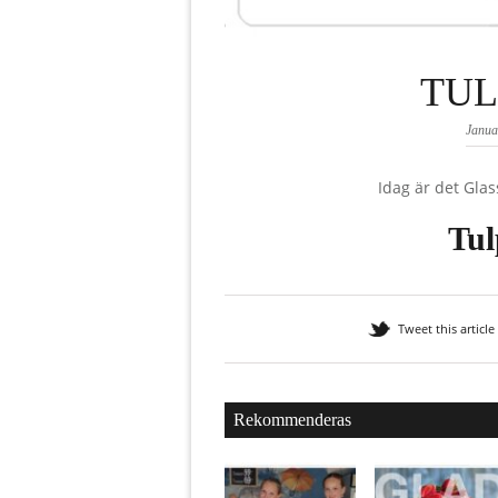
TUL
Janua
Idag är det Glas
Tul
Tweet this article
Rekommenderas