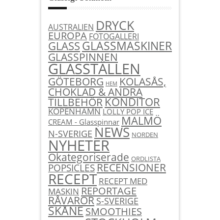
DRYCK
AUSTRALIEN
EUROPA
FOTOGALLERI
GLASSMASKINER
GLASS
GLASSPINNEN
GLASSTÄLLEN
KOLASÅS,
GÖTEBORG
HEM
CHOKLAD & ANDRA
KONDITOR
TILLBEHÖR
KÖPENHAMN
LOLLY POP ICE
MALMÖ
CREAM - Glasspinnar
NEWS
N-SVERIGE
NORDEN
NYHETER
Okategoriserade
ORDLISTA
RECENSIONER
POPSICLES
RECEPT
RECEPT MED
REPORTAGE
MASKIN
RÅVAROR
S-SVERIGE
SKÅNE
SMOOTHIES