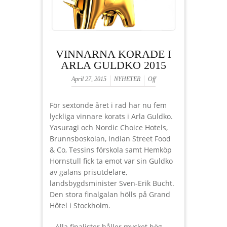
VINNARNA KORADE I
ARLA GULDKO 2015
April 27, 2015
NYHETER
Off
För sextonde året i rad har nu fem
lyckliga vinnare korats i Arla Guldko.
Yasuragi och Nordic Choice Hotels,
Brunnsboskolan, Indian Street Food
& Co, Tessins förskola samt Hemköp
Hornstull fick ta emot var sin Guldko
av galans prisutdelare,
landsbygdsminister Sven-Erik Bucht.
Den stora finalgalan hölls på Grand
Hôtel i Stockholm.
– Alla finalister håller mycket hög