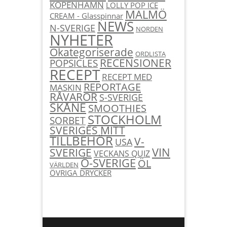
KÖPENHAMN
LOLLY POP ICE
MALMÖ
CREAM - Glasspinnar
NEWS
N-SVERIGE
NORDEN
NYHETER
Okategoriserade
ORDLISTA
RECENSIONER
POPSICLES
RECEPT
RECEPT MED
REPORTAGE
MASKIN
RÅVAROR
S-SVERIGE
SKÅNE
SMOOTHIES
STOCKHOLM
SORBET
SVERIGES MITT
TILLBEHÖR
V-
USA
SVERIGE
VIN
VECKANS QUIZ
Ö-SVERIGE
ÖL
VÄRLDEN
ÖVRIGA DRYCKER