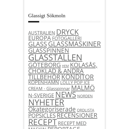
Glassigt Sökmoln
DRYCK
AUSTRALIEN
EUROPA
FOTOGALLERI
GLASSMASKINER
GLASS
GLASSPINNEN
GLASSTÄLLEN
KOLASÅS,
GÖTEBORG
HEM
CHOKLAD & ANDRA
KONDITOR
TILLBEHÖR
KÖPENHAMN
LOLLY POP ICE
MALMÖ
CREAM - Glasspinnar
NEWS
N-SVERIGE
NORDEN
NYHETER
Okategoriserade
ORDLISTA
RECENSIONER
POPSICLES
RECEPT
RECEPT MED
REPORTAGE
MASKIN