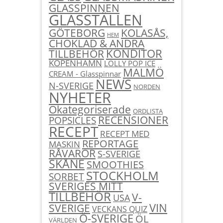
GLASSPINNEN
GLASSTÄLLEN
KOLASÅS,
GÖTEBORG
HEM
CHOKLAD & ANDRA
KONDITOR
TILLBEHÖR
KÖPENHAMN
LOLLY POP ICE
MALMÖ
CREAM - Glasspinnar
NEWS
N-SVERIGE
NORDEN
NYHETER
Okategoriserade
ORDLISTA
RECENSIONER
POPSICLES
RECEPT
RECEPT MED
REPORTAGE
MASKIN
RÅVAROR
S-SVERIGE
SKÅNE
SMOOTHIES
STOCKHOLM
SORBET
SVERIGES MITT
TILLBEHÖR
V-
USA
SVERIGE
VIN
VECKANS QUIZ
Ö-SVERIGE
ÖL
VÄRLDEN