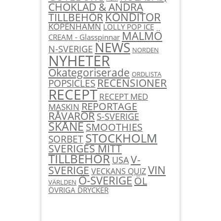
CHOKLAD & ANDRA
KONDITOR
TILLBEHÖR
KÖPENHAMN
LOLLY POP ICE
MALMÖ
CREAM - Glasspinnar
NEWS
N-SVERIGE
NORDEN
NYHETER
Okategoriserade
ORDLISTA
RECENSIONER
POPSICLES
RECEPT
RECEPT MED
REPORTAGE
MASKIN
RÅVAROR
S-SVERIGE
SKÅNE
SMOOTHIES
STOCKHOLM
SORBET
SVERIGES MITT
TILLBEHÖR
V-
USA
SVERIGE
VIN
VECKANS QUIZ
Ö-SVERIGE
ÖL
VÄRLDEN
ÖVRIGA DRYCKER